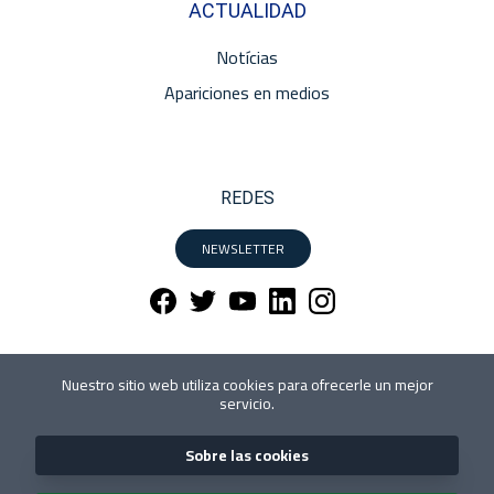
ACTUALIDAD
Notícias
Apariciones en medios
REDES
NEWSLETTER
Nuestro sitio web utiliza cookies para ofrecerle un mejor
servicio.
Sobre las cookies
© Neural Labs 2018 | Carrer d'Altimira 48 PL2 08290 -
Cerdanyola del Valles. Barcelona - España | Tel.
+34