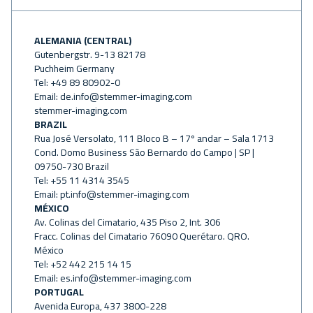
ALEMANIA (CENTRAL)
Gutenbergstr. 9-13 82178
Puchheim Germany
Tel: +49 89 80902-0
Email:
de.info@stemmer-imaging.com
stemmer-imaging.com
BRAZIL
Rua José Versolato, 111 Bloco B – 17º andar – Sala 1713
Cond. Domo Business São Bernardo do Campo | SP |
09750-730 Brazil
Tel: +55 11 4314 3545
Email:
pt.info@stemmer-imaging.com
MÉXICO
Av. Colinas del Cimatario, 435 Piso 2, Int. 306
Fracc. Colinas del Cimatario 76090 Querétaro. QRO.
México
Tel: +52 442 215 14 15
Email:
es.info@stemmer-imaging.com
PORTUGAL
Avenida Europa, 437 3800-228