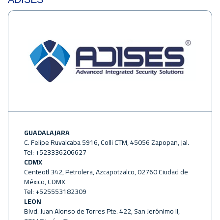
GUADALAJARA
C. Felipe Ruvalcaba 5916, Colli CTM, 45056 Zapopan, Jal.
Tel: +523336206627
CDMX
Centeotl 342, Petrolera, Azcapotzalco, 02760 Ciudad de
México, CDMX
Tel: +525553182309
LEON
Blvd. Juan Alonso de Torres Pte. 422, San Jerónimo II,