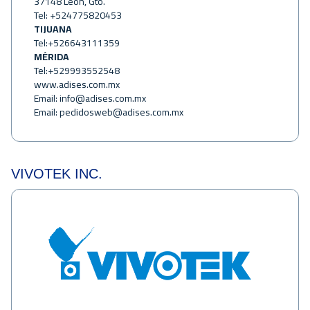
37148 León, Gto.
Tel: +524775820453
TIJUANA
Tel:+526643111359
MÉRIDA
Tel:+529993552548
www.adises.com.mx
Email:
info@adises.com.mx
Email:
pedidosweb@adises.com.mx
VIVOTEK INC.