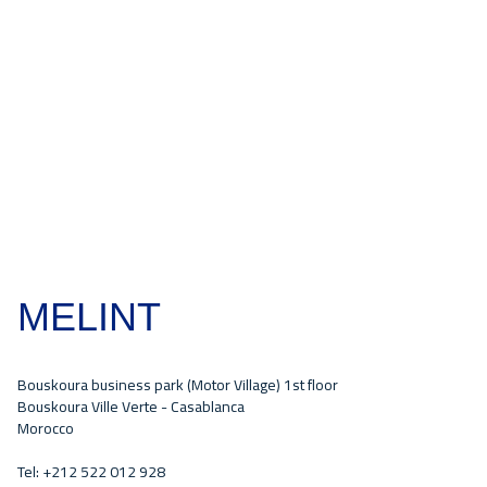
MELINT
Bouskoura business park (Motor Village) 1st floor
Bouskoura Ville Verte - Casablanca
Morocco
Tel: +212 522 012 928