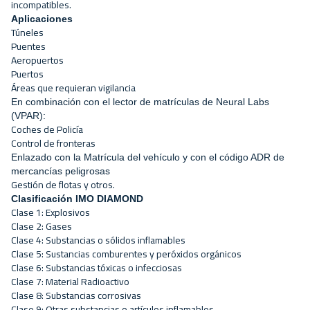
incompatibles.
Aplicaciones
Túneles
Puentes
Aeropuertos
Puertos
Áreas que requieran vigilancia
En combinación con el lector de matrículas de Neural Labs
(VPAR):
Coches de Policía
Control de fronteras
Enlazado con la Matrícula del vehículo y con el código ADR de
mercancías peligrosas
Gestión de flotas y otros.
Clasificación IMO DIAMOND
Clase 1: Explosivos
Clase 2: Gases
Clase 4: Substancias o sólidos inflamables
Clase 5: Sustancias comburentes y peróxidos orgánicos
Clase 6: Substancias tóxicas o infecciosas
Clase 7: Material Radioactivo
Clase 8: Substancias corrosivas
Clase 9: Otras substancias o artículos inflamables