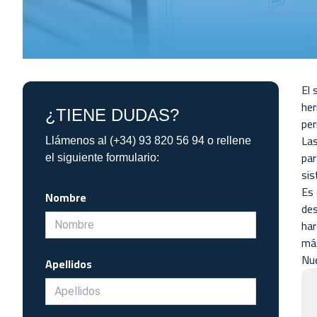
El 
her
¿TIENE DUDAS?
per
La
Llámenos al (+34) 93 820 56 94 o rellene
par
el siguiente formulario:
sis
Es 
Nombre
des
har
más
Nue
Apellidos